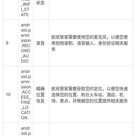
状态
_WIF
I_ST
ATE
andr
oid.p
ermi
航班管家需要使用您的麦克风，以便您使
ssion
9
录音
用视频录制、语音输入、身份验证相关服
.REC
务
ORD
_AU
DIO
andr
oid.p
ermi
ssion
精确
航班管家需要获取您的定位，以便您快速
.ACC
10
位置
选择您的位置、附近火车站、酒店、机
ESS_
信息
场、景点，并根据您的位置提供相关服务
FINE
_LO
CATI
ON
andr
oid.p