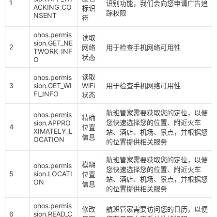
1
识别功能，我们会向您申请广告追
ACKING_CO
标识
踪权限
NSENT
符
ohos.permis
读取
sion.GET_NE
2
网络
用于检查手机网络可用性
TWORK_INF
状态
O
读取
ohos.permis
3
sion.GET_WI
WiFi
用于检查手机网络可用性
FI_INFO
状态
航班管家需要获取您的定位，以便
ohos.permis
精确
您快速选择您的位置、附近火车
sion.APPRO
4
位置
XIMATELY_L
站、酒店、机场、景点，并根据您
信息
OCATION
的位置提供相关服务
航班管家需要获取您的定位，以便
模糊
ohos.permis
您快速选择您的位置、附近火车
5
sion.LOCATI
位置
站、酒店、机场、景点，并根据您
ON
信息
的位置提供相关服务
ohos.permis
修改
航班管家需要访问您的日历，以便
6
sion.READ_C