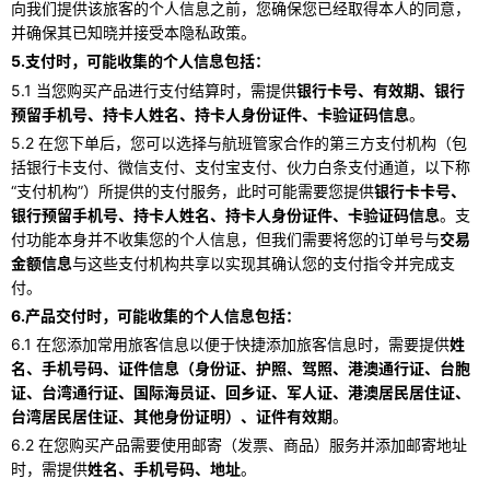
向我们提供该旅客的个人信息之前，您确保您已经取得本人的同意，
并确保其已知晓并接受本隐私政策。
5.支付时，可能收集的个人信息包括：
5.1 当您购买产品进行支付结算时，需提供
银行卡号、有效期、银行
预留手机号、持卡人姓名、持卡人身份证件、卡验证码信息
。
5.2 在您下单后，您可以选择与航班管家合作的第三方支付机构（包
括银行卡支付、微信支付、支付宝支付、伙力白条支付通道，以下称
“支付机构”）所提供的支付服务，此时可能需要您提供
银行卡卡号、
银行预留手机号、持卡人姓名、持卡人身份证件、卡验证码信息
。支
付功能本身并不收集您的个人信息，但我们需要将您的订单号与
交易
金额信息
与这些支付机构共享以实现其确认您的支付指令并完成支
付。
6.产品交付时，可能收集的个人信息包括：
6.1 在您添加常用旅客信息以便于快捷添加旅客信息时，需要提供
姓
名、手机号码、证件信息（身份证、护照、驾照、港澳通行证、台胞
证、台湾通行证、国际海员证、回乡证、军人证、港澳居民居住证、
台湾居民居住证、其他身份证明）、证件有效期
。
6.2 在您购买产品需要使用邮寄（发票、商品）服务并添加邮寄地址
时，需提供
姓名、手机号码、地址
。