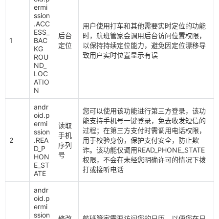
ermi
ssion
.ACC
用户使用打车和其他需要实时定位的功能
ESS_
后台
时，航班管家会调用后台访问位置权限，
1
BAC
定位
以保持持续定位能力，避免因定位漂移导
KG
致用户实时位置显示有误
ROU
ND_
LOC
ATIO
N
andr
您可以使用该功能进行第三方登录，该功
oid.p
能支持手机号一键登录，免去收发短信的
ermi
读取
过程；在第三方支付时需调用电话权限，
ssion
手机
2
.REA
用于校验身份，保护支付安全，防止欺
序列
D_P
诈。该功能仅调用READ_PHONE_STATE
号
HON
权限，不会在未经您明确许可的情况下拨
E_ST
打或接听电话
ATE
andr
oid.p
ermi
ssion
修改
航班管家需要访问您的日历，以便您在日