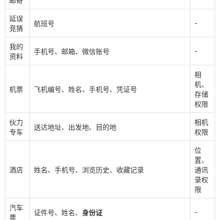
邮寄
延误
-
航班号
竞猜
我的
-
手机号、邮箱、微信账号
资料
相
机、
机票
飞机编号、姓名、手机号、凭证号
存储
权限
伙力
相机
送达地址、出发地、目的地
专车
权限
位
置、
酒店
姓名、手机号、浏览历史、收藏记录
通讯
录权
限
汽车
-
证件号、姓名、
身份证
票