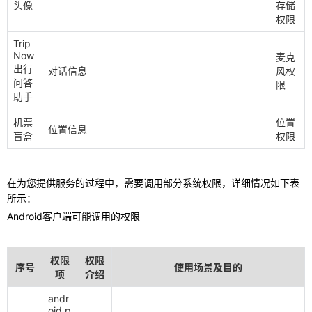
头像
存储
权限
Trip
Now
麦克
出行
对话信息
风权
问答
限
助手
机票
位置
位置信息
盲盒
权限
在为您提供服务的过程中，需要调用部分系统权限，详细情况如下表
所示：
Android客户端可能调用的权限
权限
权限
序号
使用场景及目的
项
介绍
andr
oid.p