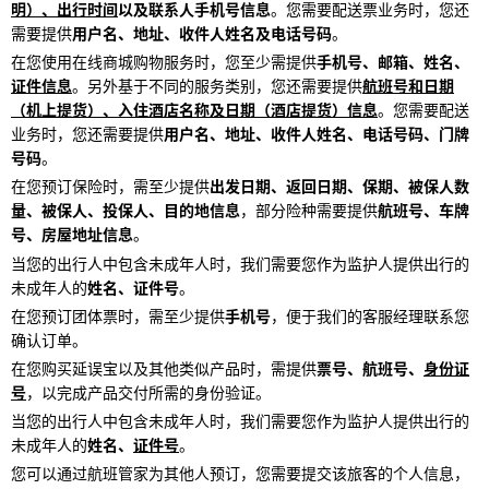
明）、出行时间
以及联系人手机号信息
。您需要配送票业务时，您还
需要提供
用户名、地址、收件人姓名及电话号码
。
在您使用在线商城购物服务时，您至少需提供
手机号、邮箱、姓名、
证件信息
。另外基于不同的服务类别，您还需要提供
航班号和日期
（机上提货）、入住酒店名称及日期（酒店提货）信息
。您需要配送
业务时，您还需要提供
用户名、地址、收件人姓名、电话号码、门牌
号码
。
在您预订保险时，需至少提供
出发日期、返回日期、保期、被保人数
量、被保人、投保人、目的地信息
，部分险种需要提供
航班号、车牌
号、房屋地址信息
。
当您的出行人中包含未成年人时，我们需要您作为监护人提供出行的
未成年人的
姓名、证件号
。
在您预订团体票时，需至少提供
手机号
，便于我们的客服经理联系您
确认订单。
在您购买延误宝以及其他类似产品时，需提供
票号、航班号、
身份证
号
，以完成产品交付所需的身份验证。
当您的出行人中包含未成年人时，我们需要您作为监护人提供出行的
未成年人的
姓名、
证件号
。
您可以通过航班管家为其他人预订，您需要提交该旅客的个人信息，