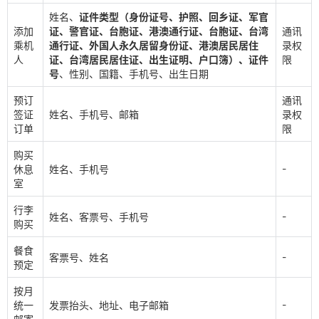
姓名、
证件类型（身份证号、护照、回乡证、军官
添加
证、警官证、台胞证、港澳通行证、台胞证、台湾
通讯
乘机
通行证、外国人永久居留身份证、港澳居民居住
录权
人
证、台湾居民居住证、出生证明、户口簿）、证件
限
号
、性别、国籍、手机号、出生日期
预订
通讯
签证
姓名、手机号、邮箱
录权
订单
限
购买
-
休息
姓名、手机号
室
行李
-
姓名、客票号、手机号
购买
餐食
-
客票号、姓名
预定
按月
-
统一
发票抬头、地址、电子邮箱