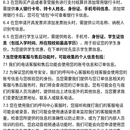
6.3 在您购买产品或者享受服务进行支付结算并添加常用银行卡时，
需提供
本人银行卡号、持卡人姓名、身份证、手机号码信息
。添加常
用银行卡后，您可在“钱包”中可查看银行卡信息。
6.4 在您申请开具发票并添加发票抬头时，需提供公司名称、纳税人
识别号信息。
6.5 在您进行学生认证时，需提供姓名、手机号、
身份证、学生证信
息（包括入学时间、所在院校和最高学历）
，用于验证您的学生身
份，为您提供学生优惠，在下单时优先显示学生票信息。
7.当您使用客服与售后功能时，可能收集的个人信息包括：
7.1 我们的电话客服和售后功能会使用您的账号信息和订单信息。
7.2 为保证您的账号安全，我们的呼叫中心客服和在线客服会使用您的
账号信息与您核验您的身份。当您需要我们提供与您订单信息相关的
客服与售后服务时，我们将会查询您的订单信息。您有可能会在与我
们的客服人员沟通时，提供给出上述信息外的其他信息，当您要求我
们变更配送票地址、联系人或联系电话。
7.3 您在使用我们的呼叫中心客服时，您接听和拨打我们的客服电话
可能会被录音，我们可能会使用通话录音来监控我们的客服服务质
量，检查您所提供的信息的准确性以防止欺诈，或为了我们内部人员
培训的目的。您启动音视频通话功能时，我们可能会向您申请使用您