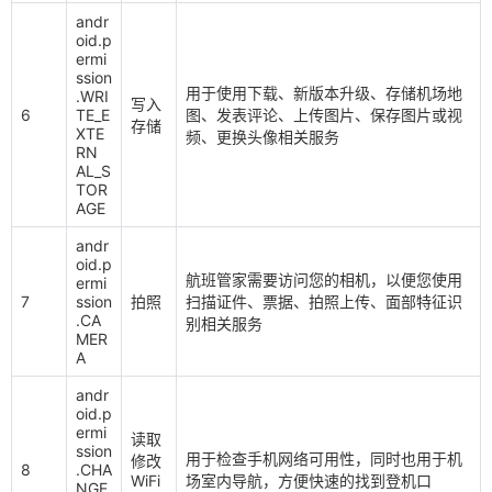
andr
oid.p
ermi
ssion
用于使用下载、新版本升级、存储机场地
.WRI
写入
6
TE_E
图、发表评论、上传图片、保存图片或视
存储
XTE
频、更换头像相关服务
RN
AL_S
TOR
AGE
andr
oid.p
航班管家需要访问您的相机，以便您使用
ermi
7
ssion
拍照
扫描证件、票据、拍照上传、面部特征识
.CA
别相关服务
MER
A
andr
oid.p
ermi
读取
ssion
用于检查手机网络可用性，同时也用于机
修改
8
.CHA
WiFi
场室内导航，方便快速的找到登机口
NGE