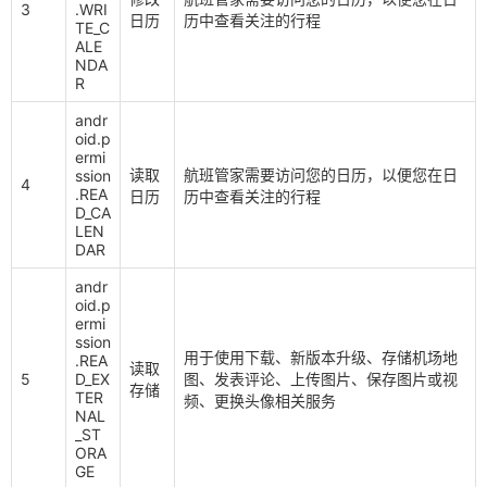
3
.WRI
日历
历中查看关注的行程
TE_C
ALE
NDA
R
andr
oid.p
ermi
读取
航班管家需要访问您的日历，以便您在日
ssion
4
.REA
日历
历中查看关注的行程
D_CA
LEN
DAR
andr
oid.p
ermi
ssion
用于使用下载、新版本升级、存储机场地
.REA
读取
5
D_EX
图、发表评论、上传图片、保存图片或视
存储
TER
频、更换头像相关服务
NAL
_ST
ORA
GE