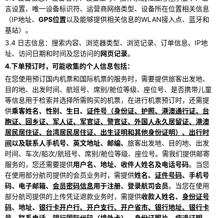
言设置、唯一设备标识符、运营商网络类型、设备所在位置相关信息
（IP地址、
GPS位置
以及能够提供相关信息的WLAN接入点、蓝牙和
基站）。
3.4 日志信息：搜索内容、浏览器类型、浏览记录、订单信息、IP地
址、访问日期和时间及您访问的
网页记录
。
4.下单预订时，可能收集的个人信息包括：
在您使用预订国内机票和国际机票的服务时，需要提供旅客出发地、
目的地、出发时间、航班号、席别/舱位等级、座位号、是否携带儿童
等信息用于检索并选择所需购买的机票，在进行机票预订时，还需提
供
乘客姓名、性别、生日、
证件号（身份证、护照、港澳通行证、台
胞证、回乡证、军人证、军官证、警官证、外国人永久居留证、港澳
居民居住证、台湾居民居住证、出生证明和其他身份证明）、出行时
间
以及联系人手机号、英文地址、邮编、
旅客出发地、目的地、出发
时间、车次/船次/航班号、席别/舱位等级、座位号。需我们提供邮寄
服务的，您还需要提供
用户名、地址、收件人姓名及电话号码
。当您
在使用部分航司提供的会员业务时，需提供
姓名、
证件号码
、手机号
码、电子邮箱、
会员密码信息
用于注册、登录航司会员
。当您在使用
部分航司提供的上传凭证退款业务时，需提供
收款人姓名、
身份证号
码
、地址、
银行卡开户行、开户支行、开户省市、银行地址、银行卡
号、联系电话、银行国际代码（境外卡）、身份证照片、病退证明、