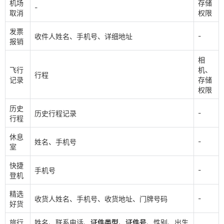
机场
存储
-
取消
权限
发票
-
收件人姓名、手机号、详细地址
报销
相
飞行
机、
行程
记录
存储
权限
历史
-
历史行程记录
行程
休息
-
姓名、手机号
室
快捷
-
手机号
登机
精选
-
收货人姓名、手机号、收货地址、门牌号码
好货
旅行
姓名、联系电话、
证件类型、证件号
、性别、出生