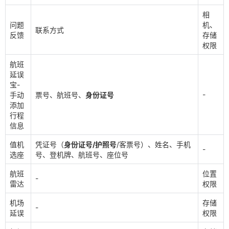
相
问题
机、
联系方式
反馈
存储
权限
航班
延误
宝-
-
手动
票号、航班号、
身份证号
添加
行程
信息
值机
凭证号（
身份证号/护照号
/客票号）、姓名、手机
-
选座
号、登机牌、航班号、座位号
航班
位置
-
雷达
权限
机场
存储
-
延误
权限