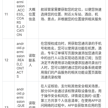
ermi
ssion
大概
航班管家需要获取您的定位，以便您快速
.ACC
11
ESS_
位置
选择您的位置、附近火车站、酒店、机
COA
信息
场、景点，并根据您的位置提供相关服务
RS
E_LO
CATI
ON
在您授权成功时，将获取您通讯录的手机
andr
oid.p
号和姓名，您可以使用该功能在机票，酒
ermi
店，专车订单填写页面快速添加您通讯录
读取
ssion
中的出行人以及实现动态消息订阅；当您
12
.REA
联系
决定不再使用该功能快捷添加通讯录出行
D_C
人
人时，您可以随时通过您的设备系统或使
ONT
ACT
用我们的产品服务的相关功能设置页面取
S
消通讯录权限
在人证核验、支付和其他安全相关场景，
andr
部分SDK会通过该权限读取设备信息，用
oid.p
于操作安全和风控，详情请见我的-设置-
ermi
第三方共享个人信息清单；在使用APP访
ssion
读取
问网络的过程中，APP会获取本应用的签
.QUE
13
应用