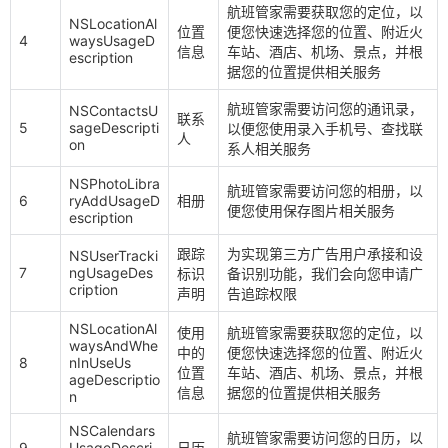
航班管家需要获取您的定位，以
NSLocationAl
位置
便您快速选择您的位置、附近火
4
waysUsageD
信息
车站、酒店、机场、景点，并根
escription
据您的位置提供相关服务
航班管家需要访问您的通讯录，
NSContactsU
联系
5
sageDescripti
以便您使用录入手机号、查找联
人
on
系人相关服务
NSPhotoLibra
航班管家需要访问您的相册，以
6
ryAddUsageD
相册
便您使用保存图片相关服务
escription
跟踪
为实现第三方广告用户承接和设
NSUserTracki
7
ngUsageDes
标识
备识别功能，我们会向您申请广
cription
声明
告追踪权限
NSLocationAl
使用
航班管家需要获取您的定位，以
waysAndWhe
中的
便您快速选择您的位置、附近火
8
nInUseUs
位置
车站、酒店、机场、景点，并根
ageDescriptio
信息
据您的位置提供相关服务
n
NSCalendars
航班管家需要访问您的日历，以
9
UsageDescri
日历