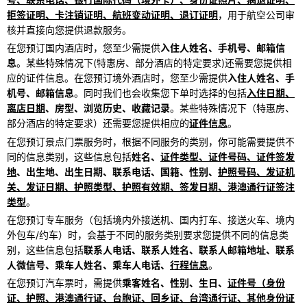
拒签证明、卡注销证明、航班变动证明、退订证明
，用于航空公司审
核并直接向您提供退款服务。
在您预订国内酒店时，您至少需提供
入住人姓名、手机号、邮箱信
息
。某些特殊情况下(特惠房、部分酒店的特定要求)还需要您提供相
应的证件信息。在您预订境外酒店时，您至少需提供
入住人姓名、手
机号、邮箱信息
。同时我们也会收集您下单时选择的包括
入住日期、
离店日期
、房型、浏览历史、收藏记录
。某些特殊情况下（特惠房、
部分酒店的特定要求）还需要您提供相应的
证件信息
。
在您预订景点门票服务时，根据不同服务的类别，你可能需要提供不
同的信息类别，这些信息包括
姓名、
证件类型、证件号码、证件签发
地
、出生地、出生日期、联系电话、国籍、性别、
护照号码、发证机
关、发证日期、护照类型、护照有效期、签发日期、港澳通行证签注
类型
。
在您预订专车服务（包括境内外接送机、国内打车、接送火车、境内
外包车/约车）时，会基于不同的服务类别要求您提供不同的信息类
别，这些信息包括
联系人电话、联系人姓名、联系人邮箱地址、联系
人微信号、乘车人姓名、乘车人电话、
行程信息
。
在您预订汽车票时，需提供
乘客姓名、性别、生日、
证件号（身份
证、护照、港澳通行证、台胞证、回乡证、台湾通行证、其他身份证