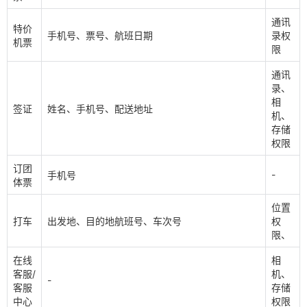
通讯
特价
手机号、票号、航班日期
录权
机票
限
通讯
录、
相
签证
姓名、手机号、配送地址
机、
存储
权限
订团
-
手机号
体票
位置
打车
出发地、目的地航班号、车次号
权
限、
在线
相
客服/
机、
-
客服
存储
中心
权限