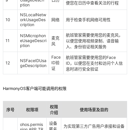
便您在日历中查看关注的行程
ption
NSLocalNetw
10
orkUsageDes
网络
用于检查手机网络可用性
cription
航班管家需要使用您的麦克风，
NSMicrophon
麦克
11
eUsageDescri
以便您使用视频录制、语音输
风
ption
入、身份验证相关服务
Face
航班管家需要使用您的Face
NSFaceIDUsa
ID验
12
ID，以便您在支付和访问个人信
geDescription
证
息时进行安全验证
HarmonyOS客户端可能调用的权限
权限
序号
权限项
使用场景及目的
介绍
设备
ohos.permis
为实现第三方广告用户承接和设备
匿名
sion.APP_TR