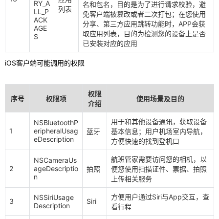
RY_A
名和包名，目的是为了进行请求校验，避
列表
LL_P
免客户端被篡改或者二次打包；在您使用
ACK
分享、第三方应用跳转功能时，APP会获
AGE
取应用列表，目的为检测您的设备上是否
S
已安装对应的应用
iOS客户端可能调用的权限
权限
序号
权限项
使用场景及目的
介绍
用于和其他设备通讯，获取设备
NSBluetoothP
1
eripheralUsag
蓝牙
基本信息；用户机场室内导航，
eDescription
方便快速的找到登机口
航班管家需要访问您的相机，以
NSCameraUs
2
ageDescriptio
拍照
便您使用扫描证件、票据、拍照
n
上传相关服务
方便用户通过Siri与App交互，查
NSSiriUsage
3
Siri
Description
看行程